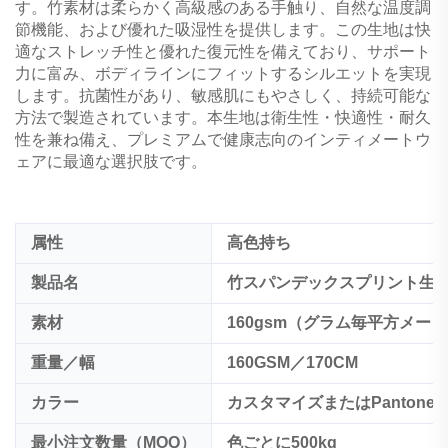
す。竹素材は柔らかく高級感のある手触り、自然な温度調
節機能、および優れた吸湿性を提供します。この生地は快
適なストレッチ性と優れた復元性を備えており、サポート
力に富み、ボディラインにフィットするシルエットを実現
します。抗菌性があり、敏感肌にもやさしく、持続可能な
方法で製造されています。本生地は衛生性・快適性・耐久
性を兼ね備え、プレミアムで健康志向のインティメートウ
ェアに最適な選択肢です。
属性
高色持ち
製品名
竹スパンデックスプリント生
素材
160gsm（グラム毎平方メー
重量／幅
160GSM／170CM
カラー
カスタマイズまたはPantone 
最小注文数量（MOQ）
色ごとに500kg