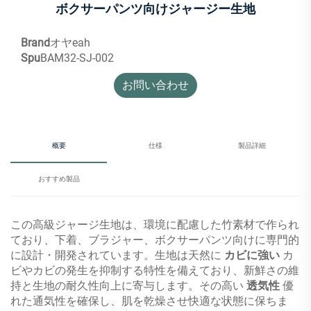
ボクサーパンツ向けジャージー生地
Brand
オヤeah
Spu
BAM32-SJ-002
お問い合わせ
概要
仕様
製品詳細
おすすめ製品
この高級ジャージ生地は、環境に配慮した竹素材で作られ
ており、下着、ブラジャー、ボクサーパンツ向けに専門的
に設計・開発されています。生地は天然に
カビに強い
カ
ビやカビの発生を抑制する特性を備えており、新鮮さの維
持と生地の耐久性向上に寄与します。その高い
透気性
優
れた通気性を確保し、肌を乾燥させ快適な状態に保ちま