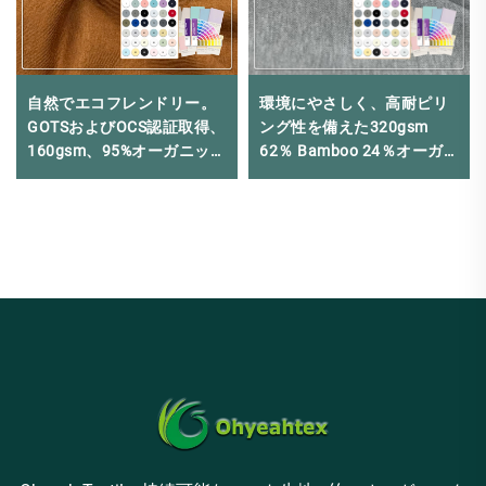
自然でエコフレンドリー。
環境にやさしく、高耐ピリ
GOTSおよびOCS認証取得、
ング性を備えた320gsm
160gsm、95%オーガニック
62％ Bamboo 24％オーガニ
コットン、5%スパンデック
ックコットン 14％スパンデ
スのシングルジャージー生
ックス ピケ生地は、ビジネ
地で、高級Tシャツに適して
スカジュアルのポロシャツ
います
に最適です