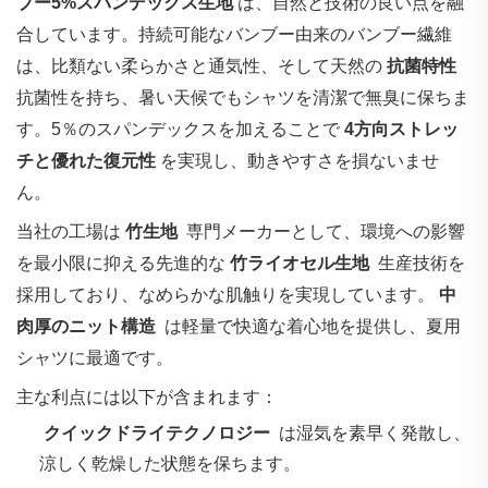
ブー5%スパンデックス生地
は、自然と技術の良い点を融
合しています。持続可能なバンブー由来のバンブー繊維
は、比類ない柔らかさと通気性、そして天然の
抗菌特性
抗菌性を持ち、暑い天候でもシャツを清潔で無臭に保ちま
す。5％のスパンデックスを加えることで
4方向ストレッ
チと優れた復元性
を実現し、動きやすさを損ないませ
ん。
当社の工場は‌
竹生地
‌ 専門メーカーとして、環境への影響
を最小限に抑える先進的な‌
竹ライオセル生地
‌ 生産技術を
採用しており、なめらかな肌触りを実現しています。‌
中
肉厚のニット構造
‌ は軽量で快適な着心地を提供し、夏用
シャツに最適です。
主な利点には以下が含まれます：
‌
クイックドライテクノロジー
‌ は湿気を素早く発散し、
涼しく乾燥した状態を保ちます。