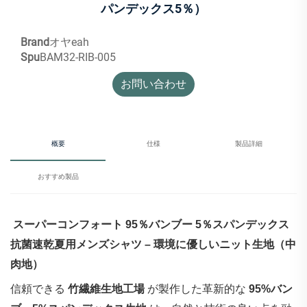
パンデックス5％）
Brand
オヤeah
Spu
BAM32-RIB-005
お問い合わせ
概要
仕様
製品詳細
おすすめ製品
‌
スーパーコンフォート 95％バンブー 5％スパンデックス
抗菌速乾夏用メンズシャツ – 環境に優しいニット生地（中
肉地）
信頼できる
竹繊維生地工場
が製作した革新的な
95%バン