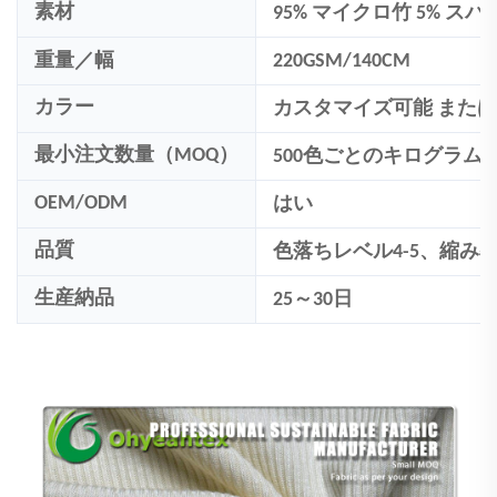
素材
95% マイクロ竹 5% ス
重量／幅
220GSM/140CM
カラー
カスタマイズ可能
またはP
最小注文数量（MOQ）
500
色ごとのキログラム
OEM/ODM
はい
品質
色落ちレベル4-5、縮み率:
生産納品
25～30日