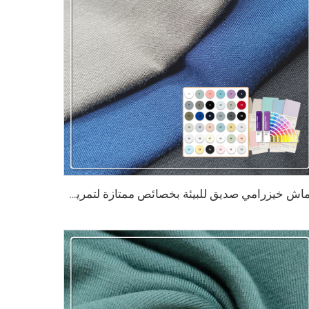
قماش خيزرامي صديق للبيئة بخصائص ممتازة لتمرير الهواء، وطرد الماء، ومقاومة البكتيريا، وامتصاص الرطوبة، ومرونة، مناسب للقماش