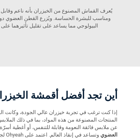
يُعرف القماش المصنوع من الخيزران بأنه ناعم وقابل 
ومناسب للبشرة الحساسة. ويُزرع القطن العضوي دون ا
البيولوجي مما يساعد على تقليل تأثيرهما على 
أين تجد أفضل أقمشة الخيزر
عن ملابس فائقة النعومة وقابلة للتنفس، أو أغطية أسرّة دافئة؟ - يمكن لـ Ohyeah أن تساعدك. مع 
العضوي
وتساعد في إنقاذ العالم. اعتمد على Ohyeah لجميع منتجاتك من أقمشة الخيزران والقطن العضوي.