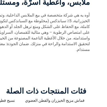
ملابس، وأغطية أسرّة، ومستل
الخيزرانية، 5٪ سباندكس (مخلوطة مع السباندكس ل
كاملة، مع الحفاظ على الشكل ومنع ترهل الجلد أو الدهون 
على امتصاص الرطوبة – وهي مثالية للقمصان، السراويل الضي
واستدامته. من خلال الأغطية الناعمة المصنوعة من الخي
لتحقيق الاستدامة والراحة في منزلك. ضمان الجودة: معن
مستدام.
فئات المنتجات ذات الصلة
قماش مزيج الخيزران والقطن العضوي
نسيج قطن 