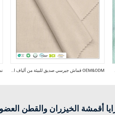
 الداخلية والملابس الرياضية
OEM&ODM قماش جيرسي صديق للبيئة من ألياف الخيزران 100٪، مقاوم للبكتيريا، ويمتص الرطوبة، وذو خصائص تنفس عالية مناسب للملابس والنسيج الجاهز
ايا أقمشة الخيزران والقطن العضو