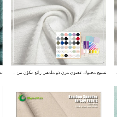
قاوم للبكتيريا، ويمتص الرطوبة، وقابل للتنفس، مناسب للملابس
نسيج محبوك عضوي مرن ذو ملمس رائع مكوّن من 45٪ خيزران و20٪ سياسيل و29٪ سورونا و6٪ سباندكس، نسيج صديق للبيئة 2023 للاستخدام في الملابس الرياضية وتيشيرتات