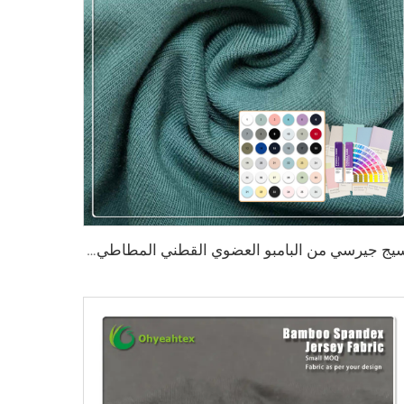
نسيج جيرسي من البامبو العضوي القطني المطاطي بلون النعناع الأخضر 220 جم/م² مع خصائص مضادة للبكتيريا وصديقة للبيئة للاستخدام في الملابس والملابس الرياضية