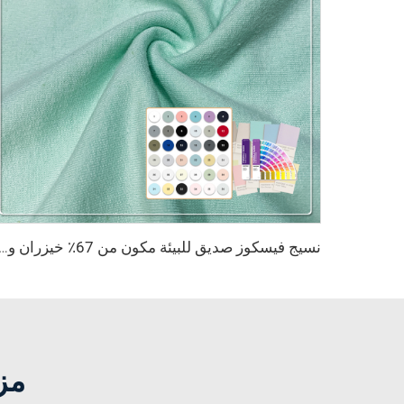
نسيج فيسكوز صديق للبيئة مكون من 67٪ خيزران و28٪ قنب و5٪ سباندكس، نسيج تنفّس مضاد للبكتيريا ويمتص الرطوبة للاستخدام في الملابس
مز