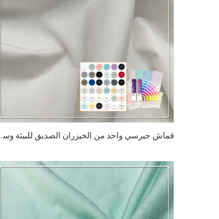
قماش جيرسي واحد من الخيزران الصديق للبيئة وسورونا وسياسيل والسباندكس، م