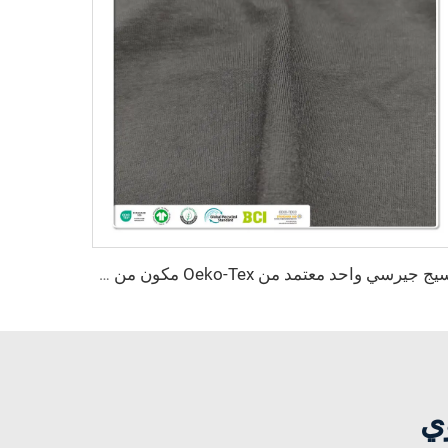
نسيج جيرسي واحد معتمد من Oeko-Tex مكون من 69% بامبو و31% سورونا، مقاوم للبكتيريا وخفيف الوزن، لملابس النساء والأطفال
ي