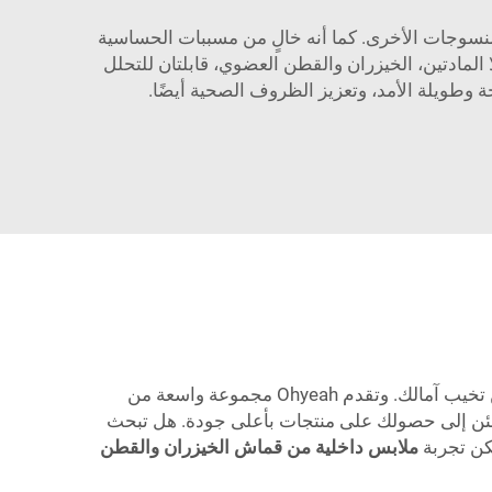
لمنسوجات الأخرى. كما أنه خالٍ من مسببات الحساسية
لمادتين، الخيزران والقطن العضوي، قابلتان للتحلل
 وطويلة الأمد، وتعزيز الظروف الصحية أيضًا.
إذا كنت ترغب في تجربة خيزران عالي الجودة، وكانت المادة التي تبحث عنها هي القماش، فإن علامة Ohyeah هي علامة لن تخيب آمالك. وتقدم Ohyeah مجموعة واسعة من
 في ذلك الملابس، وأغطية الأسرّة، والإكسسوارات. ومع Lil' Labels، يمكنك أن تطمئن إلى حصولك على منتجات بأعلى جودة. هل تبحث
ملابس داخلية من قماش الخيزران والقطن