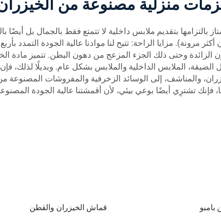
زمات منزلية مصنوعة من الخيزرا
تكون أكثر مرونة). مزايا الراحة: تتيح لنا موادنا عالية الجودة التمدد ب
الزائدة وحتى ذلك الجزء المزعج من دهون البطن. تتميز مادة الخيزرا
قة، الملابس الداخلية والملابس بشكل عام. وبديلًا لذلك، فإن القطن
زران، والمناشف، إلى الوسائد الزخرفية والمفروشات المصنوعة من 
ا، فإنك تشترِي أيضًا بوعي بيئي، لأن أقمشتنا عالية الجودة المص
بامبو
قماش الخيزران والقطن