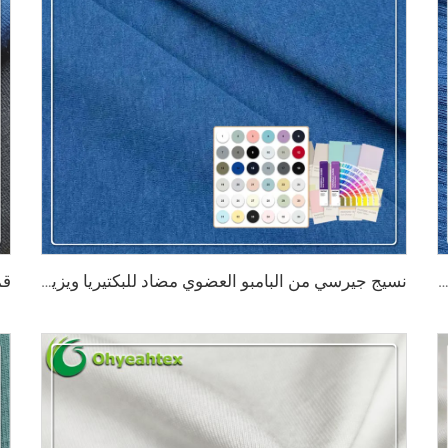
كتيريا ومضاد للتعرق 200 جم/م²، يتكون من 95% بامبو و5% سبانديكس بنسيج قطني ثلاثي × ثلاثي مناسب للملابس الداخلية المُشكِّلة للجسم
نسيج جيرسي من البامبو العضوي مضاد للبكتيريا ويزيل الروائح الكريهة بشكل طبيعي، بوزن 290 غرام/م² يتكون من 63٪ بامبو و27٪ قطن عضوي و10٪ سباندكس، مناسب لملابس التدفئة الرياضية الفاخرة