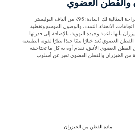
ن والقطن العضوي
أوه يه هي شركة متخصصة في بيع الملابس الداخلية، وتمتاز بالتزامها بتقديم ملابس داخلية لا تتمتع فقط بالجمال بل أيضًا بالراحة المثالية لكِ. المادة: 95٪ من ألياف البوليستر
أربع اتجاهات، الانحناء، التمدد، والوصول الموسع وتغطية
ن بأنها ناعمة وجيدة التهوية، بالإضافة إلى قدرتها
 العضوي يُعد خيارًا بيئيًا جيدًا نظرًا لقوته الطبيعية
القطن العضوي الأنيق، تقدم أوه يه كل ما تحتاجينه
نوعة من الخيزران والقطن العضوي تعبر عن أسلوب
مادة القطن من الخيزران