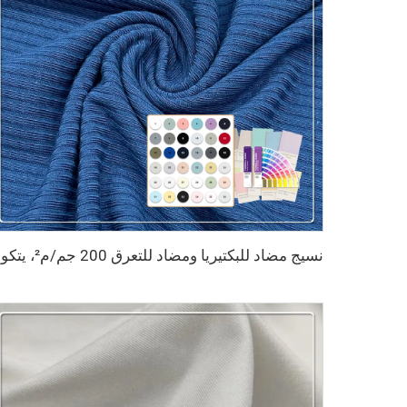
نسيج مضاد للب