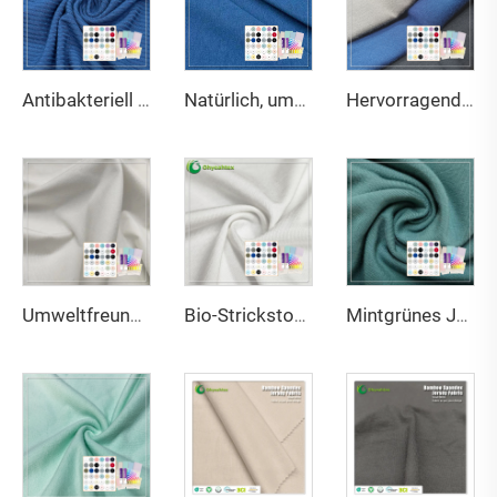
Antibakteriell und geruchshemmend 200g/m² 95% Bambus 5% Elasthan 3*3 Rippenstrickstoff geeignet für Figur formende Unterwäsche
Natürlich, umweltfreundlich, antibakteriell und geruchshemmendes 290gsm-Jerseygewebe mit 63% Bambus, 27% Bio-Baumwolle und 10% Spandex, geeignet für hochwertige Sport- und Trainingsbekleidung
Hervorragende Luftdurchlässigkeit, feuchtigkeitsableitende Wirkung, antibakteriell, feuchtigkeitsabsorbierend, dehnbar, umweltfreundliches Bambusgewebe für Stoffe
Umweltfreundliches Bambus-Sorona-Seacell-Spandex-Jersey-Gewebe, antibakteriell, feuchtigkeitsabsorbierend, atmungsaktiv, für Bekleidung
Bio-Strickstoff mit Stretch und hervorragender Textur, 45 % Bambus, 20 % Seacell, 29 % Sorona, 6 % Spandex, umweltfreundliches Gewebe 2023 für Aktivbekleidung und T-Shirts
Mintgrünes Jersey-Gewebe aus 220GSM Bambus, Bio-Baumwolle und Spandex mit antibakteriellen und umweltfreundlichen Eigenschaften für Bekleidung und Sportswear