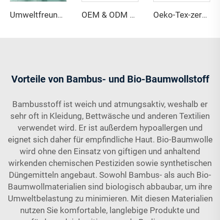
Umweltfreundliches Fleece-Gewebe aus 67 % Bambus, 28 % Hanf und 5 % Spandex, atmungsaktiv, antibakteriell und feuchtigkeitsabsorbierend für Dessous und Sportbekleidung
OEM & ODM umweltfreundlicher Jersey-Stoff aus 100 % Bambusfaser, antibakteriell, feuchtigkeitsabsorbierend, atmungsaktiv – mit Eigenschaften für Bekleidung und Mode
Oeko-Tex-zertifizierter Single-Jersey-Stoff aus 69 % Bambus und 31 % Sorona – antibakteriell, leicht für Damen- und Kinderbekleidung
Vorteile von Bambus- und Bio-Baumwollstoff
Bambusstoff ist weich und atmungsaktiv, weshalb er
sehr oft in Kleidung, Bettwäsche und anderen Textilien
verwendet wird. Er ist außerdem hypoallergen und
eignet sich daher für empfindliche Haut. Bio-Baumwolle
wird ohne den Einsatz von giftigen und anhaltend
wirkenden chemischen Pestiziden sowie synthetischen
Düngemitteln angebaut. Sowohl Bambus- als auch Bio-
Baumwollmaterialien sind biologisch abbaubar, um ihre
Umweltbelastung zu minimieren. Mit diesen Materialien
nutzen Sie komfortable, langlebige Produkte und